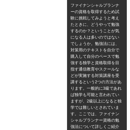
ファイナンシャルプランナ
ーの資格を取得するため試
験に挑戦してみようと考え
たときに、どうやって勉強
するのか？ということが気
になる人は多いのではない
でしょうか。勉強法には、
対策用のテキストを自分で
購入して自分のペースで勉
強する独学と資格取得を目
指す通信教育やスクールな
どが実施する対策講座を受
講するという2つの方法があ
ります。一般的に3級であれ
ば独学も可能と言われてい
ますが、2級以上になると独
学では難しいとされていま
す。ここでは、ファイナン
シャルプランナー資格の勉
強法について詳しくご紹介