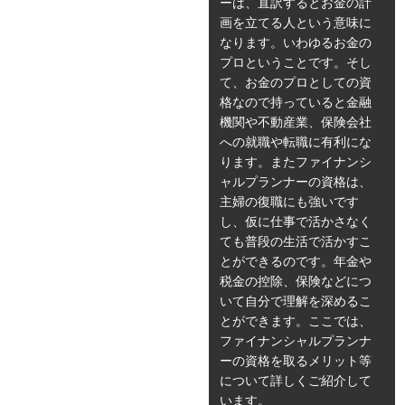
ーは、直訳するとお金の計
画を立てる人という意味に
なります。いわゆるお金の
プロということです。そし
て、お金のプロとしての資
格なので持っていると金融
機関や不動産業、保険会社
への就職や転職に有利にな
ります。またファイナンシ
ャルプランナーの資格は、
主婦の復職にも強いです
し、仮に仕事で活かさなく
ても普段の生活で活かすこ
とができるのです。年金や
税金の控除、保険などにつ
いて自分で理解を深めるこ
とができます。ここでは、
ファイナンシャルプランナ
ーの資格を取るメリット等
について詳しくご紹介して
います。